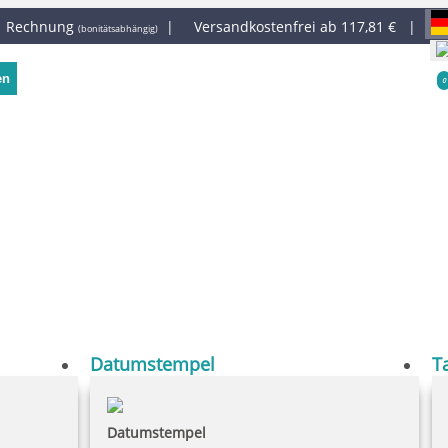
Rechnung
|
Versandkostenfrei ab 117,81 € |
(bonitätsabhängig)
en
0
Datumstempel
T
Datumstempel