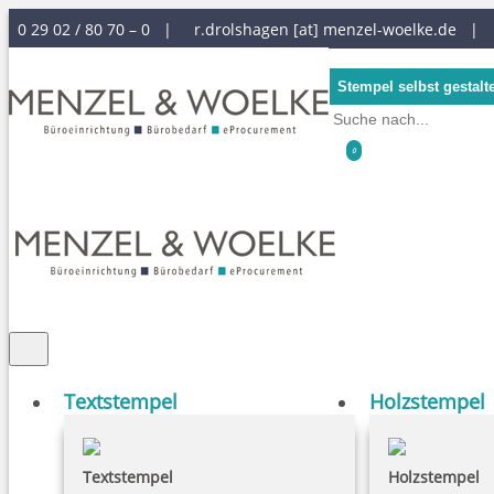
0 29 02 / 80 70 – 0 |
r.drolshagen [at] menzel-woelke.de
|
Stempel selbst gestalt
0
Textstempel
Holzstempel
Textstempel
Holzstempel