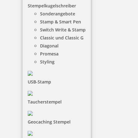
Stempel zum Vorschein. So können Sie unterwegs
Stempelkugelschreiber
ganz leicht Ihre Kontakt- oder Adressdaten
Sonderangebote
abdrucken.
Stamp & Smart Pen
Switch Write & Stamp
Classic und Classic G
Diagonal
Promesa
Styling
USB-Stamp
Taucherstempel
Geocaching Stempel