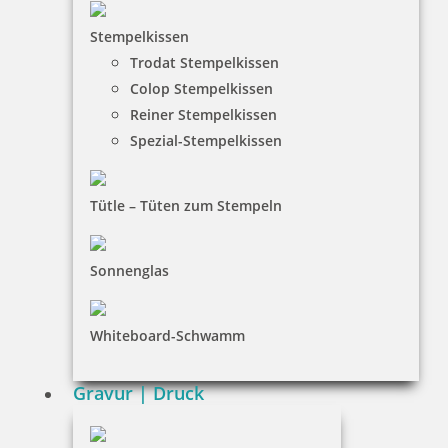
HINWEISE
Stempelkissen
Trodat Stempelkissen
FAQ
Colop Stempelkissen
Versandinformationen
Reiner Stempelkissen
Spezial-Stempelkissen
Zahlungsbedingungen
Bestellhinweise
Tütle – Tüten zum Stempeln
Dateiformate
INFORMATIONEN
Sonnenglas
Impressum
Whiteboard-Schwamm
Datenschutz
AGB
Gravur | Druck
Widerruf