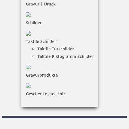
Barrierefreiheit
Gravur | Druck
Vertrag widerrufen
Schilder
KUNDENBEREICH
Taktile Schilder
Mein Konto
Taktile Türschilder
Warenkorb
Taktile Piktogramm-Schilder
Kundenservice
Gravurprodukte
KONTAKT
Menzel & Woelke GmbH
Geschenke aus Holz
Reiner Drolshagen
Walter-Rathenau-Ring 9-11|59581 Warstein
0 29 02 / 80 70 – 0