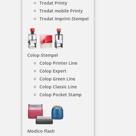
Trodat Printy
Trodat mobile Printy
NACH WUNSCHSTEMPEL FILTERN
Trodat Imprint-Stempel
€-
↑
€+
↓
Colop-Stempel
Colop Printer Line
Colop Expert
4 Artikel in der Kategorie
Colop Green Line
Colop Classic Line
Colop Pocket Stamp
Heri Füllfederhalter Promesa mit Stempel Gehäuse schwarz
Modico Flash