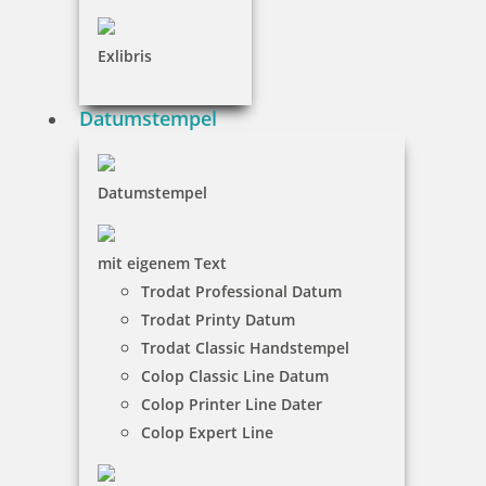
inkl. 19 % Mwst.
Jetzt gestalten
Exlibris
Datumstempel
Datumstempel
Heri Rollerball Promesa mit Stempel Gehäuse chrom
mit eigenem Text
Trodat Professional Datum
136,20 €
Trodat Printy Datum
Trodat Classic Handstempel
Colop Classic Line Datum
inkl. 19 % Mwst.
Jetzt gestalten
Colop Printer Line Dater
Colop Expert Line