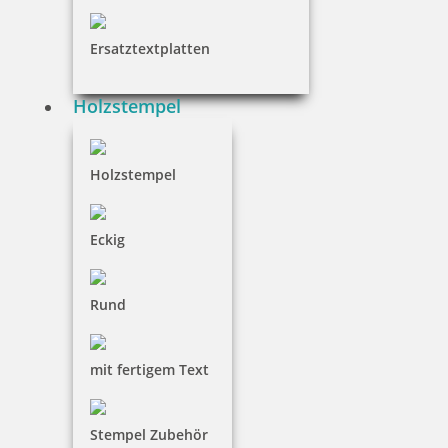
Ersatztextplatten
180,30 €
Holzstempel
inkl. 19 % Mwst.
Jetzt gestalten
Holzstempel
Eckig
Heri Füllfederhalter Promesa mit Stempel Gehäuse chrom
Rund
mit fertigem Text
170,90 €
Stempel Zubehör