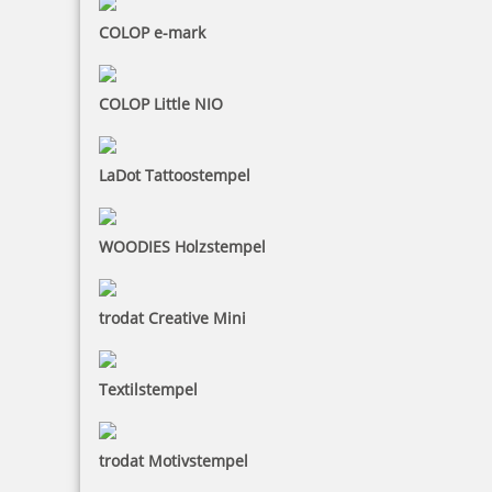
COLOP e-mark
Trodat Printy 4921 mit Schlüsselanhänger
COLOP Little NIO
24,45 €
LaDot Tattoostempel
inkl. 19 % Mwst.
Jetzt gestalten
WOODIES Holzstempel
trodat Creative Mini
Textilstempel
Trodat Printy 4922 Textstempel Abdruck 20x20 mm
trodat Motivstempel