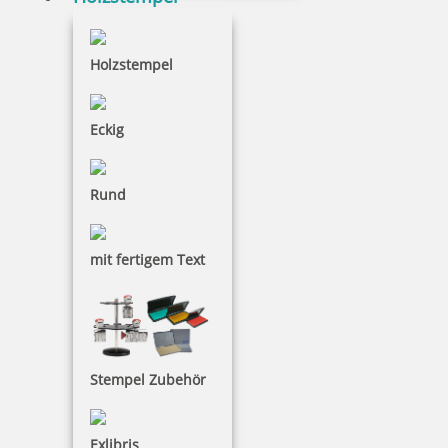
Trodat Printy 4910 zum selbstgestalten 25 x 9 mm
Holzstempel
18,45 €
Eckig
inkl. 19 % Mwst.
Rund
Jetzt gestalten
mit fertigem Text
Stempel Zubehör
Exlibris