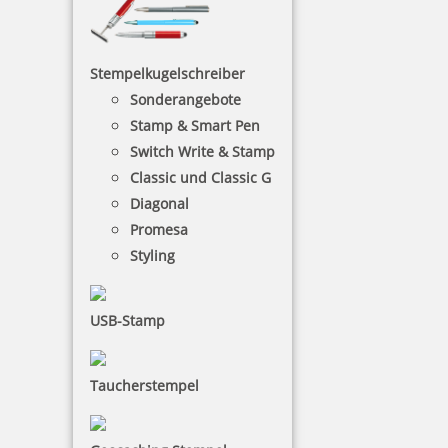
Jetzt gestalten
Stempelkugelschreiber
Sonderangebote
Stamp & Smart Pen
Switch Write & Stamp
Classic und Classic G
Trodat Printy 4911 Pastell Edition
Diagonal
Promesa
Styling
44,65 €
USB-Stamp
inkl. 19 % Mwst.
Jetzt gestalten
Taucherstempel