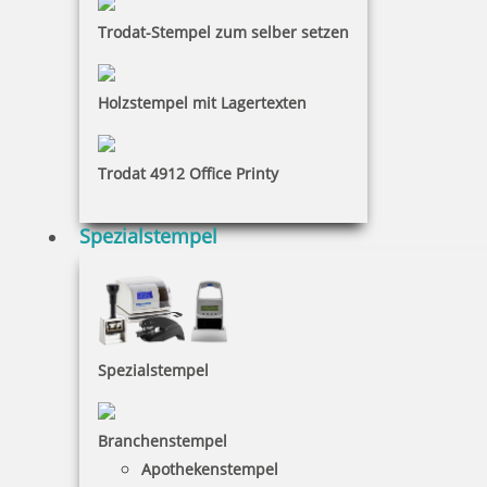
19,55 €
Trodat-Stempel zum selber setzen
inkl. 19 % Mwst.
Jetzt gestalten
Holzstempel mit Lagertexten
Trodat 4912 Office Printy
Spezialstempel
Trodat Printy 4918 Textstempel 75x15 mm
Spezialstempel
21,55 €
inkl. 19 % Mwst.
Branchenstempel
Jetzt gestalten
Apothekenstempel