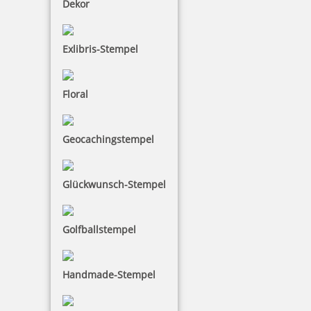
Dekor
Exlibris-Stempel
21,05 €
inkl. 19 % Mwst.
Floral
Jetzt gestalten
Geocachingstempel
Glückwunsch-Stempel
Trodat Printy 4913
Golfballstempel
Handmade-Stempel
25,95 €