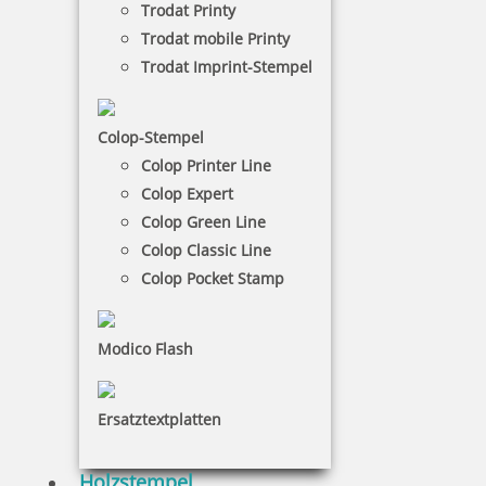
Trodat Printy
denn durch ihn kann man ganz leicht die
Trodat mobile Printy
Firmenadresse abdrucken. Der Textstempel ist
individuell gestaltbar.
Trodat Imprint-Stempel
NACH WUNSCHSTEMPEL FILTERN
Colop-Stempel
Colop Printer Line
Colop Expert
Colop Green Line
€-
↑
€+
↓
Colop Classic Line
Colop Pocket Stamp
43 Artikel in der Kategorie
Modico Flash
Ersatztextplatten
Holzstempel