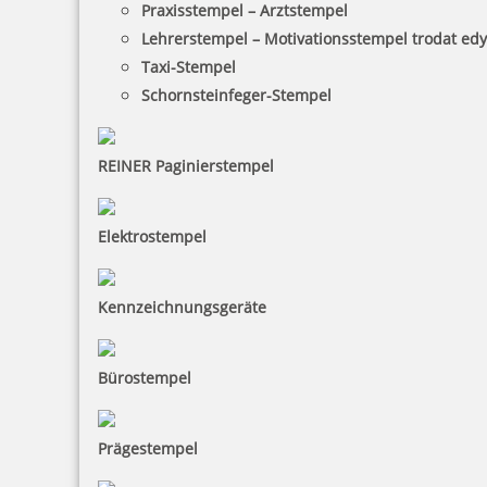
Praxisstempel – Arztstempel
Lehrerstempel – Motivationsstempel trodat ed
Taxi-Stempel
Schornsteinfeger-Stempel
Trodat Printy 4921 Textstempel Abdruck 12x12 mm
REINER Paginierstempel
Elektrostempel
13,55 €
Kennzeichnungsgeräte
inkl. 19 % Mwst.
Jetzt gestalten
Bürostempel
Prägestempel