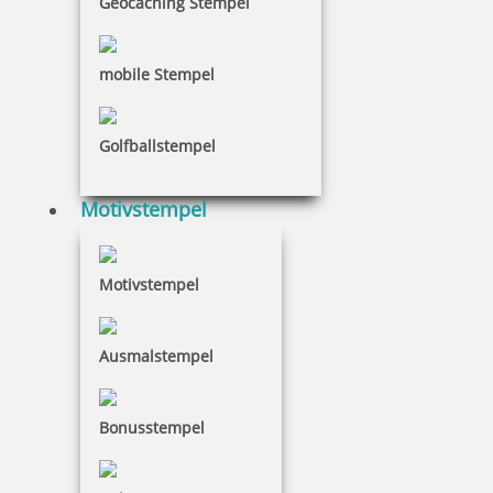
Geocaching Stempel
mobile Stempel
Trodat Printy 4912 versch. Gehäusefarben
Golfballstempel
21,05 €
Motivstempel
inkl. 19 % Mwst.
Motivstempel
Jetzt gestalten
Ausmalstempel
Bonusstempel
Trodat Printy 4912 Pastell Edition