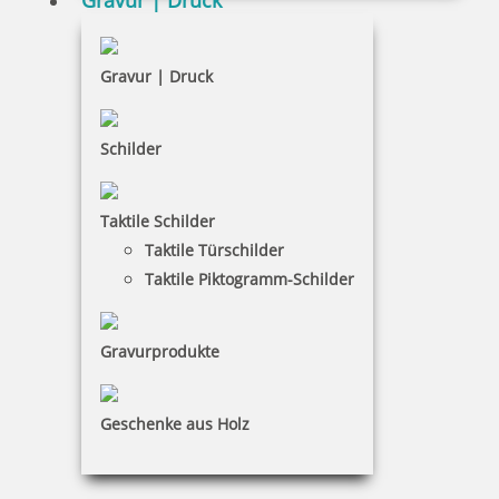
Gravur | Druck
Trodat Printy 4924 40x40 mm
Gravur | Druck
Schilder
41,80 €
Taktile Schilder
Taktile Türschilder
inkl. 19 % Mwst.
Jetzt gestalten
Taktile Piktogramm-Schilder
Gravurprodukte
Geschenke aus Holz
Trodat Printy 4925 Textstempel 82x25 mm