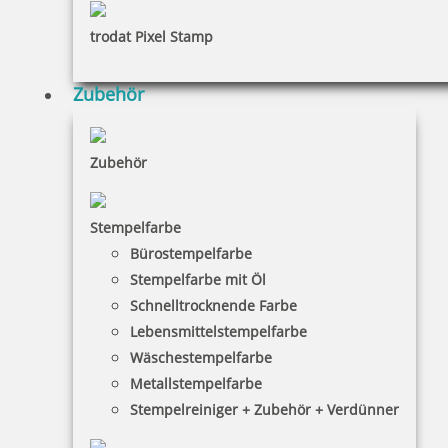
22,10 €
trodat Pixel Stamp
inkl. 19 % Mwst.
Zubehör
Jetzt gestalten
Zubehör
Stempelfarbe
Bürostempelfarbe
Trodat Printy 4933 Textstempel 25 x 25 mm
Stempelfarbe mit Öl
Schnelltrocknende Farbe
Lebensmittelstempelfarbe
Wäschestempelfarbe
26,35 €
Metallstempelfarbe
Stempelreiniger + Zubehör + Verdünner
inkl. 19 % Mwst.