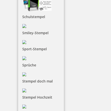
60 mm Durchmesser
bestellbar. Die Textplatte des
runden Stempels aus Holz kann frei gestaltet
werden. Sie besteht aus lasergraviertem Gummi, die
Schulstempel
mit 600 dpi Auflösung für einen hochwertigen
Abdruck gefertigt wird. Die beliebten Holzstempel
sind umweltfreundlich aus deutschem Buchenholz
Smiley-Stempel
hergestellt. Bitte beachten Sie, dass ein
entsprechendes Stempelkissen extra benötigt wird.
Sport-Stempel
Sprüche
Stempel doch mal
Stempel Hochzeit