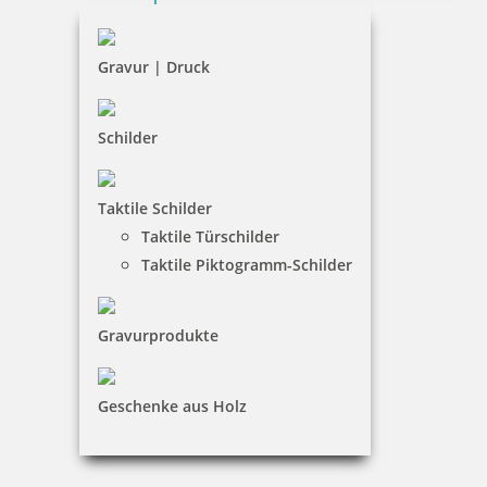
Widerruf
Barrierefreiheit
Gravur | Druck
Vertrag widerrufen
Schilder
KUNDENBEREICH
Taktile Schilder
Mein Konto
Taktile Türschilder
Warenkorb
Taktile Piktogramm-Schilder
Kundenservice
Gravurprodukte
KONTAKT
Menzel & Woelke GmbH
Geschenke aus Holz
Reiner Drolshagen
Walter-Rathenau-Ring 9-11|59581 Warstein
0 29 02 / 80 70 – 0