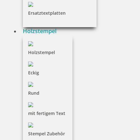
Ersatztextplatten
Holzstempel
Holzstempel Rund 10 mm Durchmesser
Holzstempel
9,90 €
Eckig
inkl. 19 % Mwst.
Rund
Jetzt gestalten
mit fertigem Text
Stempel Zubehör