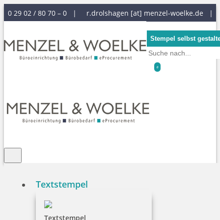
0 29 02 / 80 70 – 0 |
r.drolshagen [at] menzel-woelke.de
|
Stempel selbst gestalt
0
Textstempel
Textstempel