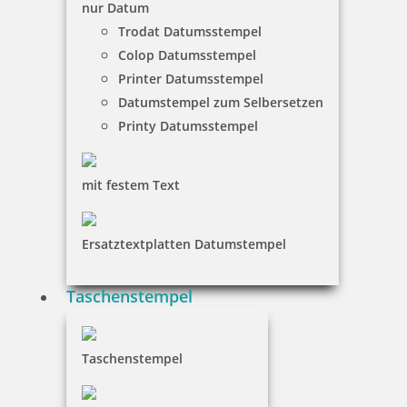
nur Datum
11,55 €
Trodat Datumsstempel
Colop Datumsstempel
inkl. 19 % Mwst.
Printer Datumsstempel
Jetzt gestalten
Datumstempel zum Selbersetzen
Printy Datumsstempel
mit festem Text
Holzstempel Rund 30 mm Durchmesser
Ersatztextplatten Datumstempel
Taschenstempel
12,25 €
Taschenstempel
inkl. 19 % Mwst.
Jetzt gestalten