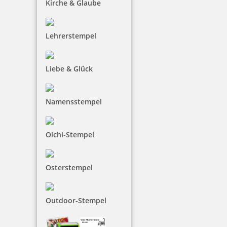
Kirche & Glaube
Jetzt gestalten
Lehrerstempel
Liebe & Glück
trodat Keksstempel Set mit drei Motiven, Durchm. 6 cm
Namensstempel
Olchi-Stempel
13,40 €
Osterstempel
inkl. 19 % Mwst.
Bestellen
Outdoor-Stempel
Runde Holzstempel
sind in den
Größen von 10 bis