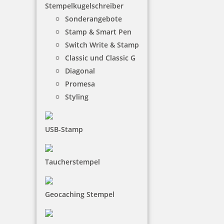
Stempelkugelschreiber
Sonderangebote
Stamp & Smart Pen
Switch Write & Stamp
Classic und Classic G
Diagonal
Holzstempel Rund 35 mm Durchmesser
Promesa
Styling
13,80 €
USB-Stamp
inkl. 19 % Mwst.
Taucherstempel
Jetzt gestalten
Geocaching Stempel