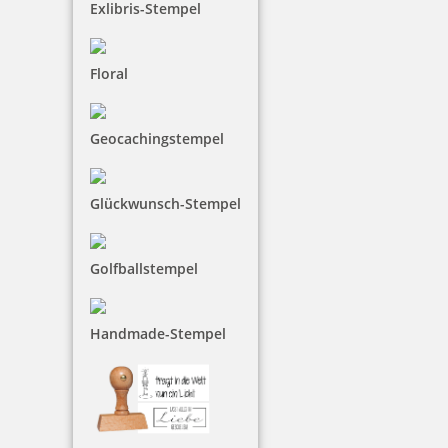
Exlibris-Stempel
20,05 €
Floral
inkl. 19 % Mwst.
Jetzt gestalten
Geocachingstempel
Glückwunsch-Stempel
Golfballstempel
Holzstempel Rund 60 mm Durchmesser
Handmade-Stempel
30,75 €
inkl. 19 % Mwst.