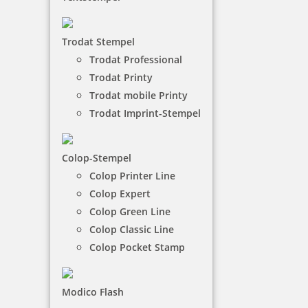
Rund
Runde Holzstempel
sind in den
Größen von 10 bis
Trodat Stempel
60 mm Durchmesser
bestellbar. Die Textplatte des
Trodat Professional
runden Stempels aus Holz kann frei gestaltet
Trodat Printy
werden. Sie besteht aus lasergraviertem Gummi,
Trodat mobile Printy
die mit 600 dpi Auflösung für einen hochwertigen
Abdruck gefertigt wird.
Trodat Imprint-Stempel
NACH WUNSCHSTEMPEL FILTERN
Colop-Stempel
Colop Printer Line
Colop Expert
Colop Green Line
€-
↑
€+
↓
Colop Classic Line
Colop Pocket Stamp
9 Artikel in der Kategorie
Modico Flash