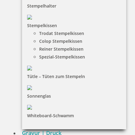
Stempelhalter
HINWEISE
Stempelkissen
Trodat Stempelkissen
FAQ
Colop Stempelkissen
Versandinformationen
Reiner Stempelkissen
Spezial-Stempelkissen
Zahlungsbedingungen
Bestellhinweise
Tütle – Tüten zum Stempeln
Dateiformate
INFORMATIONEN
Sonnenglas
Impressum
Whiteboard-Schwamm
Datenschutz
AGB
Gravur | Druck