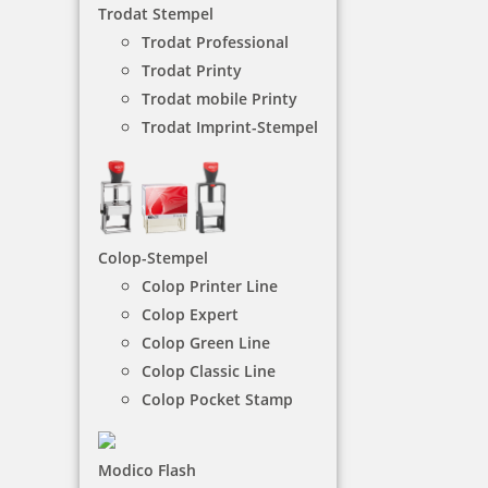
Trodat Stempel
Trodat Professional
NACH WUNSCHSTEMPEL FILTERN
Trodat Printy
Trodat mobile Printy
Trodat Imprint-Stempel
€-
↑
€+
↓
1 Artikel in der Kategorie
Colop-Stempel
Colop Printer Line
Colop Expert
Colop Green Line
Colop Classic Line
Colop Pocket Stamp
Heri Styling Classic 821 Stempelkugelschreiber 35x6 mm
Modico Flash