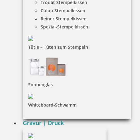
Trodat Stempelkissen
HINWEISE
Colop Stempelkissen
Reiner Stempelkissen
FAQ
Spezial-Stempelkissen
Versandinformationen
Zahlungsbedingungen
Tütle – Tüten zum Stempeln
Bestellhinweise
Dateiformate
INFORMATIONEN
Sonnenglas
Impressum
Whiteboard-Schwamm
Datenschutz
AGB
Gravur | Druck
Widerruf