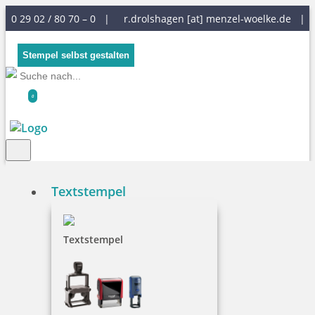
0 29 02 / 80 70 – 0 |
r.drolshagen [at] menzel-woelke.de
|
Stempel selbst gestalten
0
Textstempel
Styling
Textstempel
Der Heri Stempelkugelschreiber Modell Styling
Classic ist ein praktischer Begleiter für unterwegs,
denn er passt in jede Tasche.