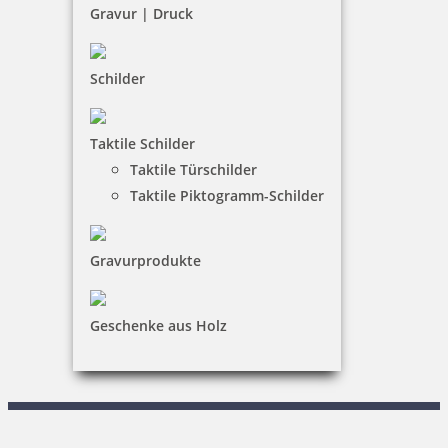
Barrierefreiheit
Gravur | Druck
Vertrag widerrufen
Schilder
KUNDENBEREICH
Taktile Schilder
Mein Konto
Taktile Türschilder
Warenkorb
Taktile Piktogramm-Schilder
Kundenservice
Gravurprodukte
KONTAKT
Menzel & Woelke GmbH
Geschenke aus Holz
Reiner Drolshagen
Walter-Rathenau-Ring 9-11|59581 Warstein
0 29 02 / 80 70 – 0